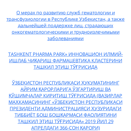
О мерах по развитию служб гематологии и
трансфузиологии в Республике Узбекистан, а также
дальнейшей поддержке лиц, страдающих
онкогематологическими и трудноизлечимыми
заболеваниями
TASHKENT PHARMA PARK» ИННОВАЦИОН ИЛМИЙ-
ИШЛАБ ЧИҚАРИШ ФАРМАЦЕВТИКА КЛАСТЕРИНИ
ТАШКИЛ ЭТИШ ТЎҒРИСИДА
ЎЗБЕКИСТОН РЕСПУБЛИКАСИ ҲУКУМАТИНИНГ
АЙРИМ ҚАРОРЛАРИГА ЎЗГАРТИРИШ ВА
ҚЎШИМЧАЛАР КИРИТИШ ТЎҒРИСИДА (ВАЗИРЛАР
МАҲКАМАСИНИНГ «ЎЗБЕКИСТОН РЕСПУБЛИКАСИ
ПРЕЗИДЕНТИ АДМИНИСТРАЦИЯСИ ҲУЗУРИДАГИ
ТИББИЁТ БОШ БОШҚАРМАСИ ФАОЛИЯТИНИ
ТАШКИЛ ЭТИШ ТЎҒРИСИДА» 2019 ЙИЛ 29
АПРЕЛДАГИ 366-СОН ҚАРОРИ)