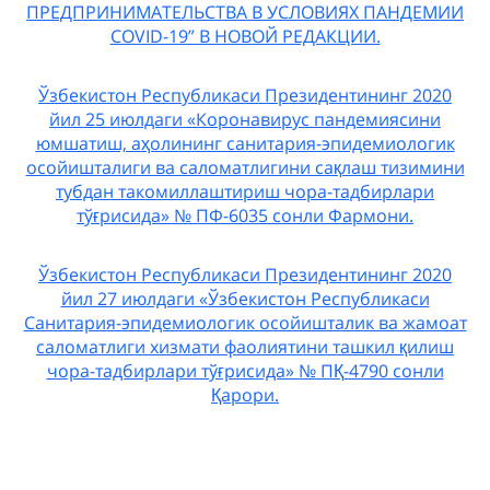
ПРЕДПРИНИМАТЕЛЬСТВА В УСЛОВИЯХ ПАНДЕМИИ
COVID-19” В НОВОЙ РЕДАКЦИИ.
Ўзбекистон Республикаси Президентининг 2020
йил 25 июлдаги «Коронавирус пандемиясини
юмшатиш, аҳолининг санитария-эпидемиологик
осойишталиги ва саломатлигини сақлаш тизимини
тубдан такомиллаштириш чора-тадбирлари
тўғрисида» № ПФ-6035 сонли Фармони.
Ўзбекистон Республикаси Президентининг 2020
йил 27 июлдаги «Ўзбекистон Республикаси
Санитария-эпидемиологик осойишталик ва жамоат
саломатлиги хизмати фаолиятини ташкил қилиш
чора-тадбирлари тўғрисида» № ПҚ-4790 сонли
Қарори.