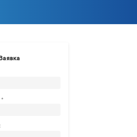
Заявка
 *
Е