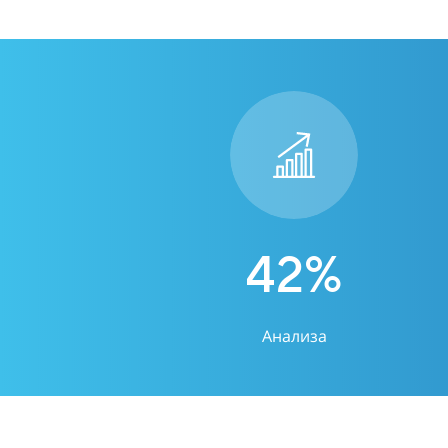
42
%
Анализа