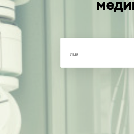
меди
Имя