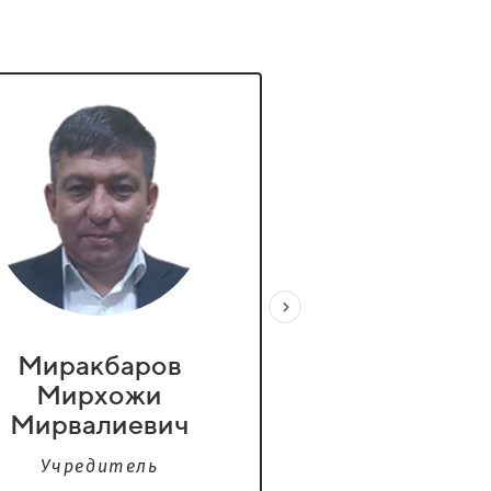
Миракбаров
Тахиров Шом
Мирхожи
Мелиеви
Мирвалиевич
Учредител
Учредитель
Ещё