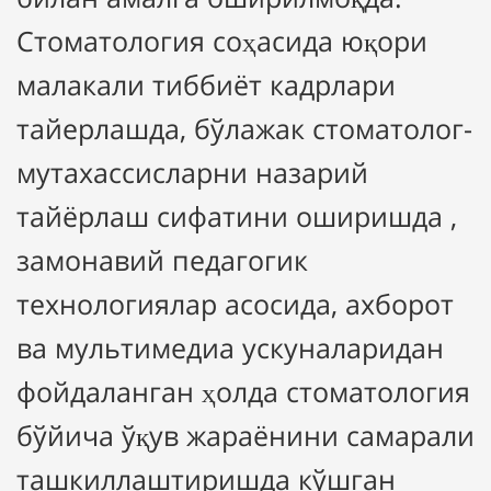
Стоматология соҳасида юқори
малакали тиббиёт кадрлари
тайерлашда, бўлажак стоматолог-
мутахассисларни назарий
тайёрлаш сифатини оширишда ,
замонавий педагогик
технологиялар асосида, ахборот
ва мультимедиа ускуналаридан
фойдаланган ҳолда стоматология
бўйича ўқув жараёнини самарали
ташкиллаштиришда кўшган