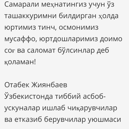
Самарали меҳнатингиз учун ўз
ташаккуримни билдирган ҳолда
юртимиз тинч, осмонимиз
мусаффо, юртдошларимиз доимо
соғ ва саломат бўлсинлар деб
қоламан!
Отабек Жиянбаев
Ўзбекистонда тиббий асбоб-
ускуналар ишлаб чиқарувчилар
ва етказиб берувчилар уюшмаси