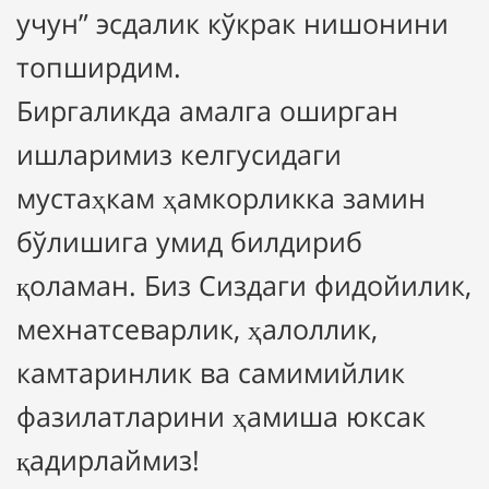
учун” эсдалик кўкрак нишонини
топширдим.
Биргаликда амалга оширган
ишларимиз келгусидаги
мустаҳкам ҳамкорликка замин
бўлишига умид билдириб
қоламан. Биз Сиздаги фидойилик,
мехнатсеварлик, ҳалоллик,
камтаринлик ва самимийлик
фазилатларини ҳамиша юксак
қадирлаймиз!