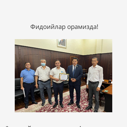
Фидоийлар орамизда!