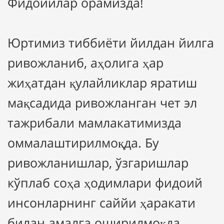
Фидоийлар орамизда!
Юртимиз тиббиёти йилдан йилга
ривожланиб, аҳолига ҳар
жиҳатдан қулайликлар яратиш
мақсадида ривожланган чет эл
тажрибали мамлакатимизда
оммалаштирилмоқда. Бу
ривожланишлар, ўзгаришлар
кўплаб соҳа ҳодимлари фидоий
инсонларнинг саййи ҳаракати
билан амалга оширилмоқда.