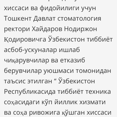
хиссаси ва фидойилиги учун
Тошкент Давлат стоматология
ректори Хайдаров Нодиржон
Қодировичга Ўзбекистон тиббиёт
асбоб-ускуналар ишлаб
чиқарувчилар ва етказиб
берувчилар уюшмаси томонидан
таъсис этилган “ Ўзбекистон
Республикасида тиббиёт техника
соҳасидаги кўп йиллик хизмати
ва соҳа ривожига қўшган хиссаси