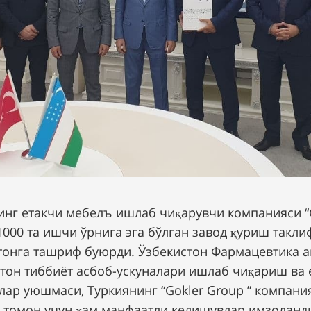
инг етакчи мебелъ ишлаб чиқарувчи компанияси “
1000 та ишчи ўрнига эга бўлган завод қуриш такл
тонга ташриф буюрди. Ўзбекистон Фармацевтика а
тон тиббиёт асбоб-ускуналари ишлаб чиқариш ва 
лар уюшмаси, Туркиянинг “Gokler Group ” компани
и томон учун ҳам манфаатли келишувлар имзоланд