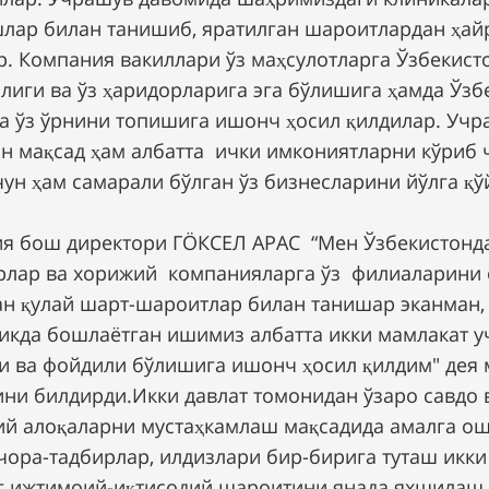
лар билан танишиб, яратилган шароитлардан ҳай
р. Компания вакиллари ўз маҳсулотларга Ўзбекист
олиги ва ўз ҳаридорларига эга бўлишига ҳамда Ўзб
а ўз ўрнини топишига ишонч ҳосил қилдилар. Уч
ан мақсад ҳам албатта ички имкониятларни кўриб 
чун ҳам самарали бўлган ўз бизнесларини йўлга қ
я бош директори ГÖКСЕЛ АРАС “Мен Ўзбекистонд
рлар ва хорижий компанияларга ўз филиаларини
ан қулай шарт-шароитлар билан танишар эканман,
икда бошлаётган ишимиз албатта икки мамлакат у
и ва фойдили бўлишига ишонч ҳосил қилдим" дея
ини билдирди.Икки давлат томонидан ўзаро савдо 
ий алоқаларни мустаҳкамлаш мақсадида амалга о
 чора-тадбирлар, илдизлари бир-бирига туташ икк
г ижтимоий-иқтисодий шароитини янада яхшилаш