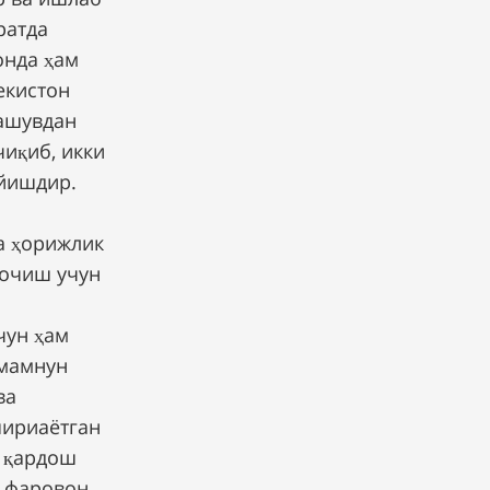
ратда
онда ҳам
екистон
рашувдан
чиқиб, икки
ўйишдир.
а ҳорижлик
 очиш учун
чун ҳам
 мамнун
ва
шириаётган
и қардош
, фаровон