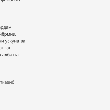
ёрдам
йёрмиз.
и ускуна ва
анган
 албатта
етказиб