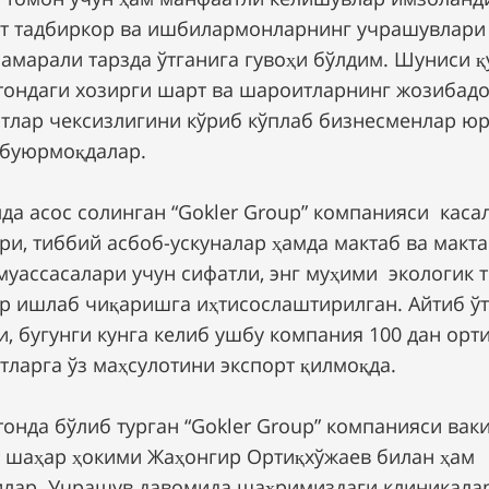
т тадбиркор ва ишбилармонларнинг учрашувлари
самарали тарзда ўтганига гувоҳи бўлдим. Шуниси 
тондаги хозирги шарт ва шароитларнинг жозибадо
тлар чексизлигини кўриб кўплаб бизнесменлар ю
буюрмоқдалар.
лда асос солинган “Gokler Group” компанияси каса
ри, тиббий асбоб-ускуналар ҳамда мактаб ва макт
муассасалари учун сифатли, энг муҳими экологик 
р ишлаб чиқаришга иҳтисослаштирилган. Айтиб 
, бугунги кунга келиб ушбу компания 100 дан орт
тларга ўз маҳсулотини экспорт қилмоқда.
тонда бўлиб турган “Gokler Group” компанияси вак
 шаҳар ҳокими Жаҳонгир Ортиқхўжаев билан ҳам
лар. Учрашув давомида шаҳримиздаги клиникала