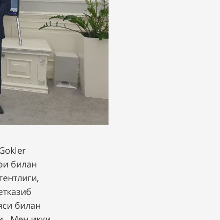
Gokler
ифи билан
гентлиги,
етказиб
яси билан
и. Мен икки