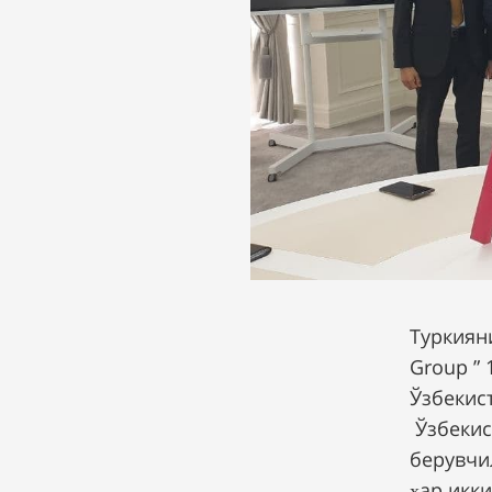
Туркиян
Group ” 
Ўзбекис
Ўзбекис
берувчи
ҳар икк