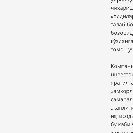
чиқариш
қолдила
талаб б
бозорид
кўзланг
томон у
Компани
инвесто
яратилг
ҳамкорл
самарал
эканлиг
иқтисод
бу каби
халқнин