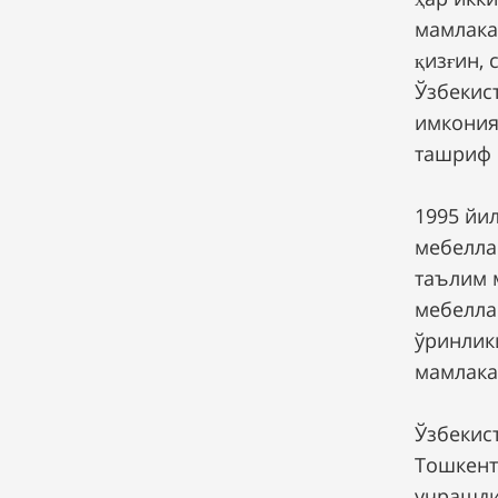
мамлака
қизғин, 
Ўзбекис
имкония
ташриф 
1995 йи
мебелла
таълим 
мебелла
ўринлики
мамлака
Ўзбекис
Тошкент
учрашди