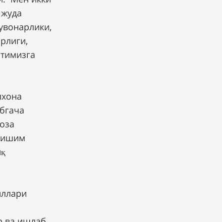
 жуда
қувонарлики,
рлиги,
ртимизга
лхона
абгача
тоза
ўтишим
иқ
иллари
р ва ишлаб