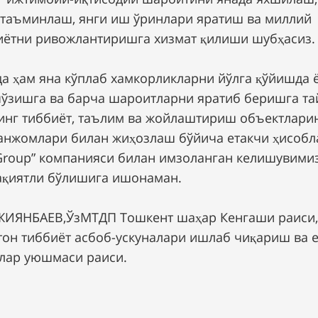
 таъминлаш, янги иш ўринлари яратиш ва миллий
иётни ривожлантиришга хизмат қилиши шубҳасиз.
да ҳам яна кўплаб хамкорликларни йўлга қўйишда 
чўзишга ва барча шароитларни яратиб беришга та
инг тиббиёт, таълим ва жойлаштириш объектларин
анжомлари билан жиҳозлаш бўйича етакчи ҳисобл
 Group” компанияси билан имзоланган келишувимиз
қиятли бўлишига ишонаман.
ЖИЯНБАЕВ,ЎзМТДП Тошкент шаҳар Кенгаши раиси,
тон тиббиёт асбоб-ускуналари ишлаб чиқариш ва 
лар уюшмаси раиси.