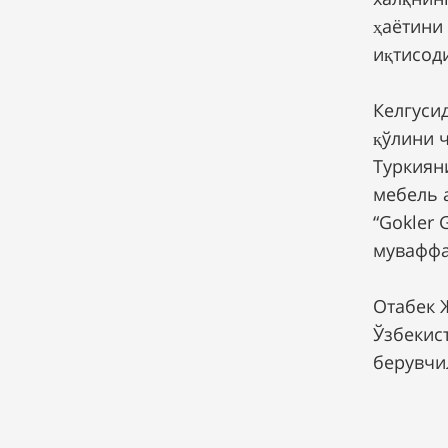
ҳаётини
иқтисод
Келгуси
қўлини 
Туркиян
мебель 
“Gokler
муваффа
Отабек 
Ўзбекис
берувчи