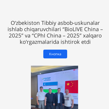
O‘zbekiston Tibbiy asbob-uskunalar
ishlab chiqaruvchilari “BioLIVE China –
2025” va “CPhI China – 2025” xalqaro
ko‘rgazmalarida ishtirok etdi
Кнопка