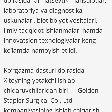
doirasida farmatsevtik mahsulotlar,
laboratoriya va diagnostika
uskunalari, biotibbiyot vositalari,
ilmiy-tadqiqot ishlanmalari hamda
innovatsion texnologiyalar keng
ko‘lamda namoyish etildi.
Ko‘rgazma dasturi doirasida
Xitoyning yetakchi ishlab
chiqaruvchilaridan biri — Golden
Stapler Surgical Co., Ltd
kompaniyasining ishlab chiqarish