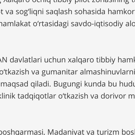
t va sog‘liqni saqlash sohasida hamkorl
amlakat o‘rtasidagi savdo-iqtisodiy aloq
N davlatlari uchun xalqaro tibbiy hamko
o‘tkazish va gumanitar almashinuvlarni 
i maqsad qiladi. Bugungi kunda bu hud
, klinik tadqiqotlar o‘tkazish va dorivor
 boshqarmasi, Madaniyat va turizm bo