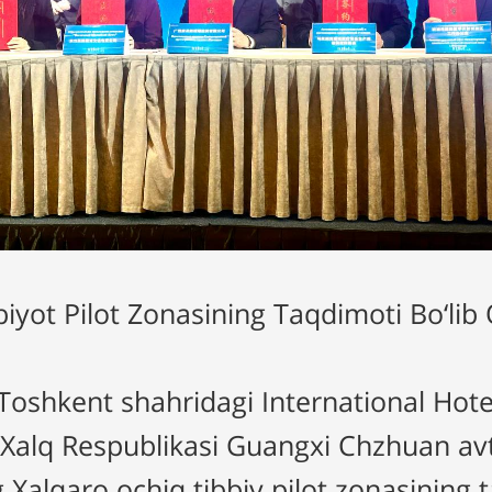
yot Pilot Zonasining Taqdimoti Bo‘lib 
 Toshkent shahridagi International Hot
Xalq Respublikasi Guangxi Chzhuan a
alqaro ochiq tibbiy pilot zonasining ta