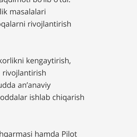
ik masalalari
alarni rivojlantirish
rlikni kengaytirish,
rivojlantirish
udda an’anaviy
 moddalar ishlab chiqarish
shqarmasi hamda Pilot