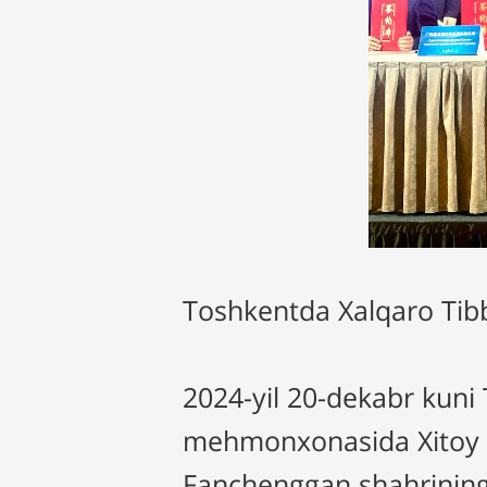
Toshkentda Xalqaro Tibbi
2024-yil 20-dekabr kuni
mehmonxonasida Xitoy 
Fanchenggan shahrining X