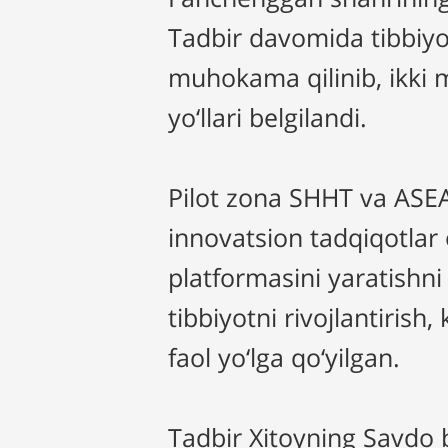
Tadbir davomida tibbiyo
muhokama qilinib, ikki m
yo‘llari belgilandi.
Pilot zona SHHT va ASEA
innovatsion tadqiqotlar 
platformasini yaratishn
tibbiyotni rivojlantirish
faol yo‘lga qo‘yilgan.
Tadbir Xitoyning Savdo