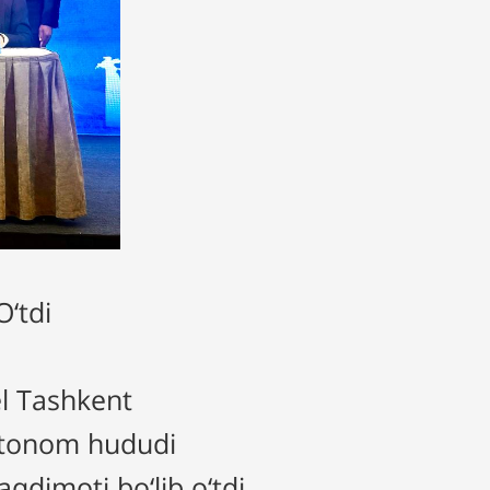
O‘tdi
el Tashkent
vtonom hududi
qdimoti bo‘lib o‘tdi.