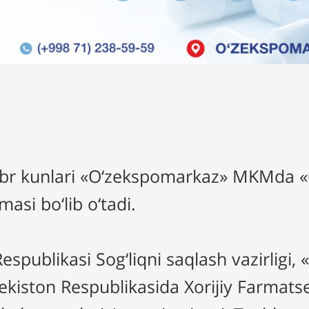
abr kunlari «O‘zekspomarkaz» MKMda
asi bo‘lib o‘tadi.
spublikasi Sog‘liqni saqlash vazirligi,
kiston Respublikasida Xorijiy Farmats