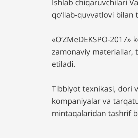
Ishlab chiqaruvchilari V
qo‘llab-quvvatlovi bilan 
«O‘ZMeDEKSPO-2017» ko‘z
zamonaviy materiallar, 
etiladi.
Tibbiyot texnikasi, dori 
kompaniyalar va tarqatuv
mintaqalaridan tashrif b