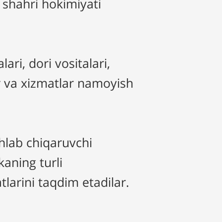
 shahri hokimiyati
i, dori vositalari,
r va xizmatlar namoyish
shlab chiqaruvchi
kaning turli
larini taqdim etadilar.