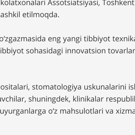
akolatxonalari Assotsiatsiyasi, Toshkent
tashkil etilmoqda.
gazmasida eng yangi tibbiyot texnikalar
tibbiyot sohasidagi innovatsion tovarla
vositalari, stomatologiya uskunalarini i
chilar, shuningdek, klinikalar respubli
uyurganlarga o‘z mahsulotlari va xizmat