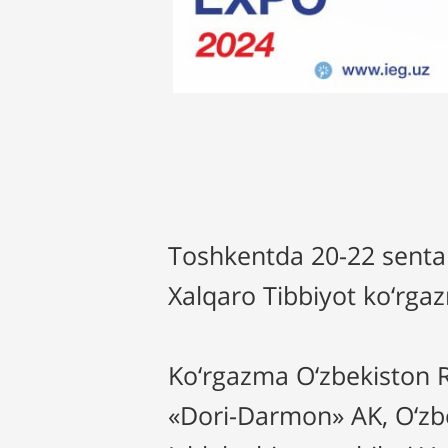
Toshkentda 20-22 sent
Xalqaro Tibbiyot ko‘rgazm
Ko‘rgazma O‘zbekiston Re
«Dori-Darmon» AK, O‘zbe