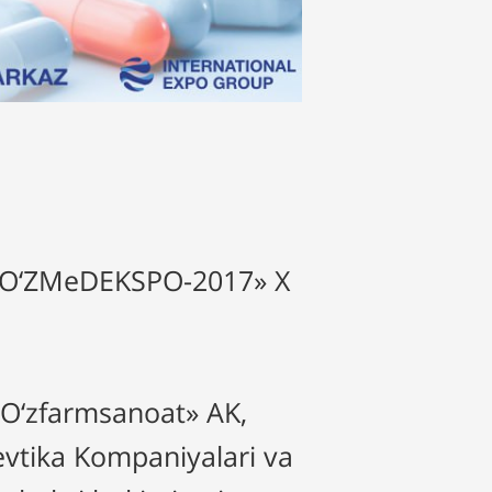
 «O‘ZMeDEKSPO-2017» X
 «O‘zfarmsanoat» AK,
evtika Kompaniyalari va