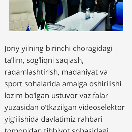
Joriy yilning birinchi choragidagi
ta’lim, sog‘liqni saqlash,
raqamlashtirish, madaniyat va
sport sohalarida amalga oshirilishi
lozim bo‘lgan ustuvor vazifalar
yuzasidan o‘tkazilgan videoselektor
yig‘ilishida davlatimiz rahbari
tomonidan tibbiyot sohasidagi