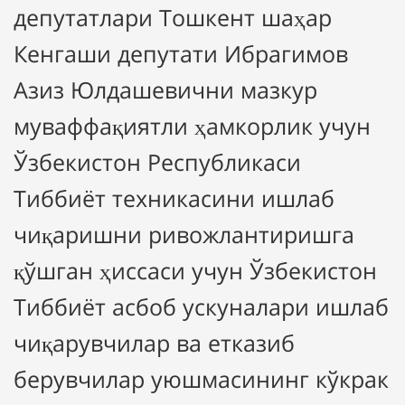
депутатлари Тошкент шаҳар
Кенгаши депутати Ибрагимов
Азиз Юлдашевични мазкур
муваффақиятли ҳамкорлик учун
Ўзбекистон Республикаси
Тиббиёт техникасини ишлаб
чиқаришни ривожлантиришга
қўшган ҳиссаси учун Ўзбекистон
Тиббиёт асбоб ускуналари ишлаб
чиқарувчилар ва етказиб
берувчилар уюшмасининг кўкрак