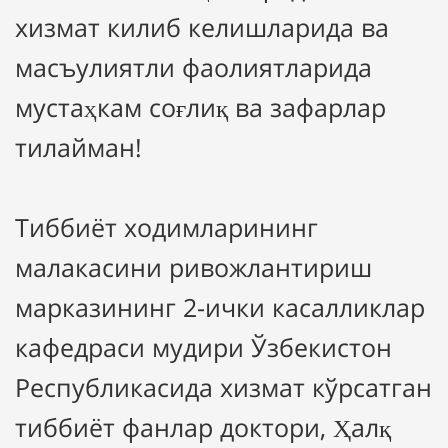
хизмат килиб келишларида ва
масъулиятли фаолиятларида
мустаҳкам соғлиқ ва зафарлар
тилайман!
Тиббиёт ходимларининг
малакасини ривожлантириш
марказининг 2-ички касалликлар
кафедраси мудири Ўзбекистон
Республикасида хизмат кўрсатган
тиббиёт фанлар доктори, Ҳалқ