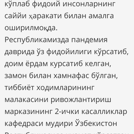
кўплаб фидоий инсонларнинг
саййи ҳаракати билан амалга
оширилмоқда.
Республикамизда пандемия
даврида ўз фидойилиги кўрсатиб,
доим ёрдам курсатиб келган,
замон билан хамнафас бўлган,
тиббиёт ходимларининг
малакасини ривожлантириш
марказининг 2-ички касалликлар
кафедраси мудири Ўзбекистон