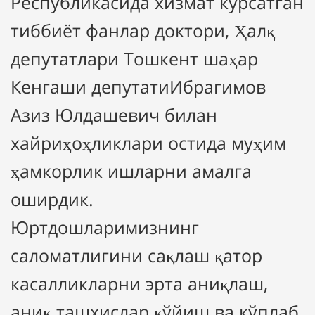
Республикасида хизмат кўрсатган
тиббиёт фанлар доктори, Ҳалқ
депутатлари Тошкент шаҳар
Кенгаши депутатиИбрагимов
Азиз Юлдашевич билан
хайриҳоҳликлари остида муҳим
ҳамкорлик ишларни амалга
оширдик.
Юртдошларимизнинг
саломатлигини сақлаш қатор
касалликларни эрта аниқлаш,
аниқ ташхислар қўйиш ва кўплаб