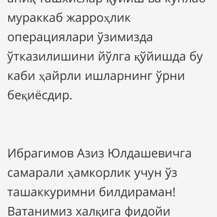
мураккаб жарроҳлик
операциялари ўзимизда
ўтказилишини йўлга қўйишда бу
каби ҳайрли ишларнинг ўрни
беқиёсдир.
Ибрагимов Азиз Юлдашевичга
самарали ҳамкорлик учун ўз
ташаккуримни билдираман!
Ватанимиз халқига фидойи