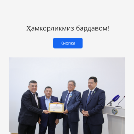
Ҳамкорликмиз бардавом!
Кнопка