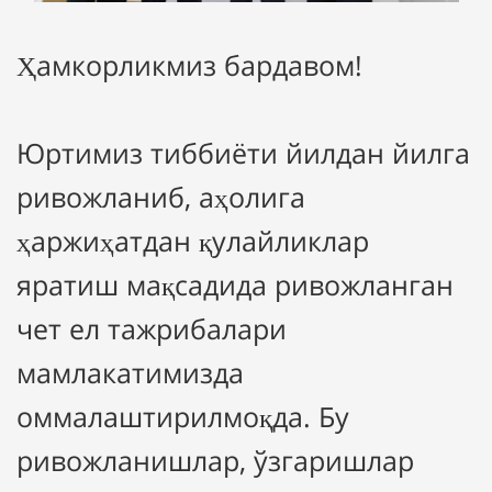
Ҳамкорликмиз бардавом!
Юртимиз тиббиёти йилдан йилга
ривожланиб, аҳолига
ҳаржиҳатдан қулайликлар
яратиш мақсадида ривожланган
чет ел тажрибалари
мамлакатимизда
оммалаштирилмоқда. Бу
ривожланишлар, ўзгаришлар