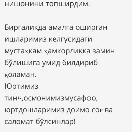
нишонини топширдим.
Биргаликда амалга оширган
ишларимиз келгусидаги
мустаҳкам ҳамкорликка замин
бўлишига умид билдириб
қоламан.
Юртимиз
тинч,осмонимизмусаффо,
юртдошларимиз доимо соғ ва
саломат бўлсинлар!