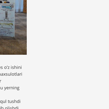
 o’z ishini
axsulotlari
r
hu yerning
qul tushdi
ib olishdi.