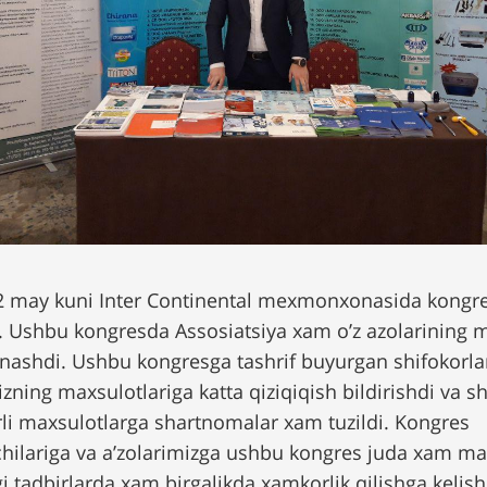
 2 may kuni Inter Continental mexmonxonasida kongres
. Ushbu kongresda Assosiatsiya xam o’z azolarining m
tnashdi. Ushbu kongresga tashrif buyurgan shifokorla
zning maxsulotlariga katta qiziqiqish bildirishdi va s
urli maxsulotlarga shartnomalar xam tuzildi. Kongres
hilariga va a’zolarimizga ushbu kongres juda xam ma
i tadbirlarda xam birgalikda xamkorlik qilishga kelish