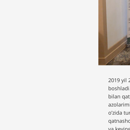
2019 yil
boshladi
bilan qa
azolarimi
o’zida t
qatnashc
va keying