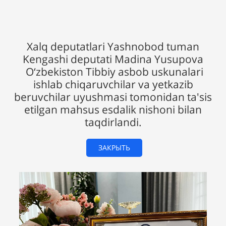
Xalq deputatlari Yashnobod tuman
Kengashi deputati Madina Yusupova
O‘zbekiston Tibbiy asbob uskunalari
ishlab chiqaruvchilar va yetkazib
beruvchilar uyushmasi tomonidan ta'sis
etilgan mahsus esdalik nishoni bilan
taqdirlandi.
ЗАКРЫТЬ