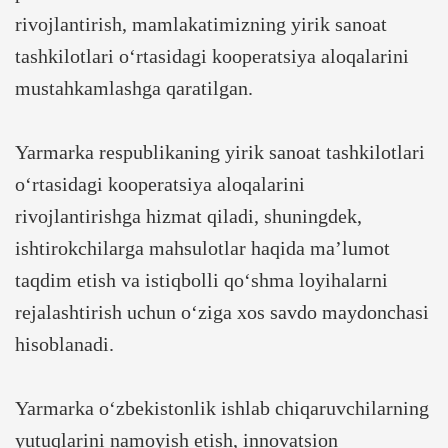
rivojlantirish, mamlakatimizning yirik sanoat
tashkilotlari o‘rtasidagi kooperatsiya aloqalarini
mustahkamlashga qaratilgan.
Yarmarka respublikaning yirik sanoat tashkilotlari
o‘rtasidagi kooperatsiya aloqalarini
rivojlantirishga hizmat qiladi, shuningdek,
ishtirokchilarga mahsulotlar haqida ma’lumot
taqdim etish va istiqbolli qo‘shma loyihalarni
rejalashtirish uchun o‘ziga xos savdo maydonchasi
hisoblanadi.
Yarmarka o‘zbekistonlik ishlab chiqaruvchilarning
yutuqlarini namoyish etish, innovatsion