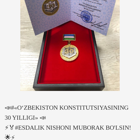
📣#«O‘ZBEKISTON KONSTITUTSIYASINING
30 YILLIGI» 📣
⚡️🏅#ESDALIK NISHONI MUBORAK BO'LSIN!
🌟⚡️